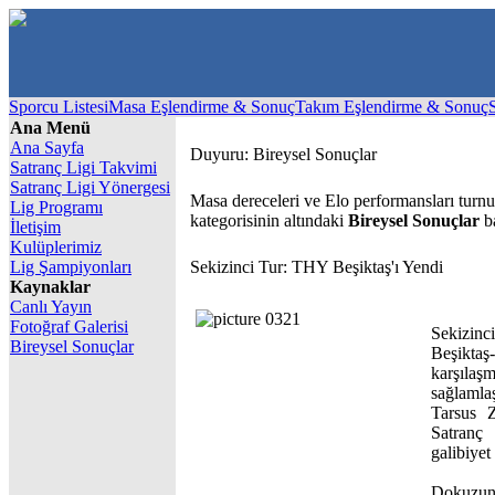
Sporcu Listesi
Masa Eşlendirme & Sonuç
Takım Eşlendirme & Sonuç
Ana Menü
Ana Sayfa
Duyuru: Bireysel Sonuçlar
Satranç Ligi Takvimi
Satranç Ligi Yönergesi
Masa dereceleri ve Elo performansları turn
Lig Programı
kategorisinin altındaki
Bireysel Sonuçlar
ba
İletişim
Kulüplerimiz
Lig Şampiyonları
Sekizinci Tur: THY Beşiktaş'ı Yendi
Kaynaklar
Canlı Yayın
Fotoğraf Galerisi
Sekizinc
Bireysel Sonuçlar
Beşikta
karşılaş
sağlamlaş
Tarsus Z
Satranç 
galibiyet 
Dokuzu