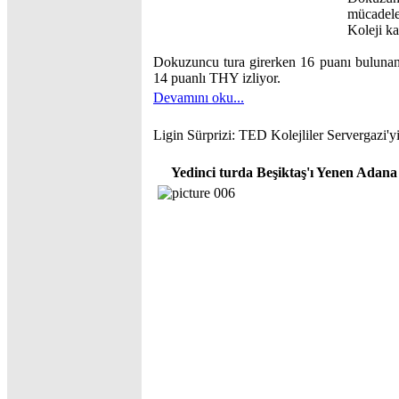
mücadele
Koleji k
Dokuzuncu tura girerken 16 puanı buluna
14 puanlı THY izliyor.
Devamını oku...
Ligin Sürprizi: TED Kolejliler Servergazi'y
Yedinci turda Beşiktaş'ı Yenen Adana