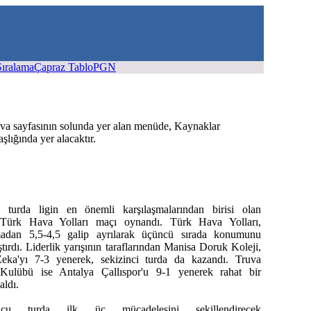
Sıralama
Çapraz Tablo
PGN
uva sayfasının solunda yer alan menüde, Kaynaklar
şlığında yer alacaktır.
i turda ligin en önemli karşılaşmalarından birisi olan
ş-Türk Hava Yolları maçı oynandı. Türk Hava Yolları,
madan 5,5-4,5 galip ayrılarak üçüncü sırada konumunu
tırdı. Liderlik yarışının taraflarından Manisa Doruk Koleji,
eka'yı 7-3 yenerek, sekizinci turda da kazandı. Truva
Kulübü ise Antalya Çallıspor'u 9-1 yenerek rahat bir
aldı.
ncu turda ilk üç mücadelesini şekillendirecek