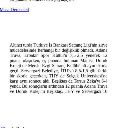
Masa Dereceleri
Altıncı turda Türkiye İş Bankası Satranç Ligi'nin zirve
mücadelesinde herhangi bir değişiklik olmadı. Adana
Truva, Erbakır Spor Kültür'ü 7,5-2,5 yenerek 12
puana ulaşırken, eş puanda bulunan Manisa Doruk
Koleji de Mersin Ezgi Satranç Kulübü'nü aynı skorla
geçti. Servergazi Belediye, İTÜ'yü 8,5-1,5 gibi farklı
bir skorla geçerken, THY de Selçuk Üniversitesi'ne
karşı aynı sonucu aldı. Beşiktaş da Tarsus Zeka'yı 6-4
yendi. Bu sonuçların ardından 12 puanla Adana Truva
ve Doruk Koleji'ni Beşiktaş, THY ve Servergazi 10