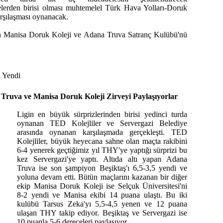
lerden birisi olması muhtemelel Türk Hava Yolları-Doruk
arşılaşması oynanacak.
n Manisa Doruk Koleji ve Adana Truva Satranç Kulübü'nü
i Yendi
 Truva ve Manisa Doruk Koleji Zirveyi Paylaşıyorlar
Ligin en büyük sürprizlerinden birisi yedinci turda
oynanan TED Kolejliler ve Servergazi Belediye
arasında oynanan karşılaşmada gerçekleşti. TED
Kolejliler, büyük heyecana sahne olan maçta rakibini
6-4 yenerek geçtiğimiz yıl THY'ye yaptığı sürprizi bu
kez Servergazi'ye yaptı. Altıda altı yapan Adana
Truva ise son şampiyon Beşiktaş'ı 6,5-3,5 yendi ve
yoluna devam etti. Bütün maçlarını kazanan bir diğer
ekip Manisa Doruk Koleji ise Selçuk Üniversitesi'ni
8-2 yendi ve Manisa ekibi 14 puana ulaştı. Bu iki
kulübü Tarsus Zeka'yı 5,5-4,5 yenen ve 12 puana
ulaşan THY takip ediyor. Beşiktaş ve Servergazi ise
10 puanla 5-6.dereceleri paylaşıyor.