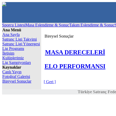
Sporcu Listesi
Masa Eşlendirme & Sonuç
Takım Eşlendirme & Sonuç
Ana Menü
Ana Sayfa
Bireysel Sonuçlar
Satranç Ligi Takvimi
Satranç Ligi Yönergesi
Lig Programı
MASA DERECELERİ
İletişim
Kulüplerimiz
Lig Şampiyonları
ELO PERFORMANSI
Kaynaklar
Canlı Yayın
Fotoğraf Galerisi
Bireysel Sonuçlar
[ Geri ]
Türkiye Satranç Fed