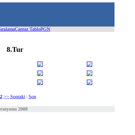
Sıralama
Çapraz Tablo
PGN
8.Tur
2
>> Sonraki
:
Son
erasyonu 2008