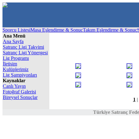
Sporcu Listesi
Masa Eşlendirme & Sonuç
Takım Eşlendirme & Sonuç
Ana Menü
Ana Sayfa
Satranç Ligi Takvimi
Satranç Ligi Yönergesi
Lig Programı
İletişim
Kulüplerimiz
Lig Şampiyonları
Kaynaklar
Canlı Yayın
Fotoğraf Galerisi
Bireysel Sonuçlar
1
|
Türkiye Satranç Fed