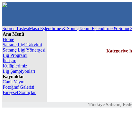
Sporcu Listesi
Masa Eşlendirme & Sonuç
Takım Eşlendirme & Sonuç
Ana Menü
Home
Satranç Ligi Takvimi
Satranç Ligi Yönergesi
Kategoriye h
Lig Programı
İletişim
Kulüplerimiz
Lig Şampiyonları
Kaynaklar
Canlı Yayın
Fotoğraf Galerisi
Bireysel Sonuçlar
Türkiye Satranç Fed